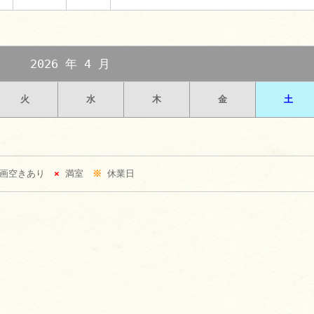
2026 年 4 月
火
水
木
金
土
区画空きあり
×
満室
※
休業日