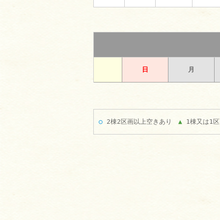
日
月
○
2棟2区画以上空きあり
▲
1棟又は1