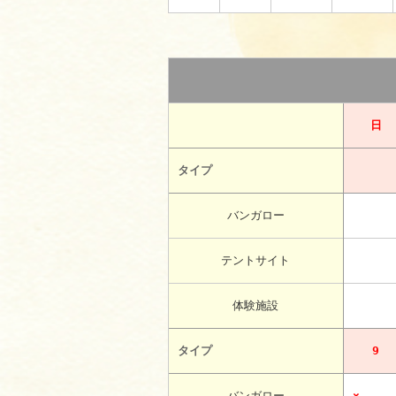
日
タイプ
バンガロー
テントサイト
体験施設
タイプ
9
バンガロー
×