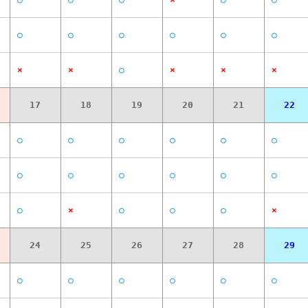
○
○
○
○
○
○
×
×
○
×
×
×
17
18
19
20
21
22
○
○
○
○
○
○
○
○
○
○
○
○
○
×
○
○
○
×
24
25
26
27
28
29
○
○
○
○
○
○