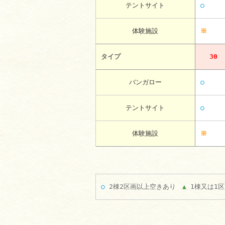
テントサイト
○
体験施設
※
タイプ
30
バンガロー
○
テントサイト
○
体験施設
※
○
2棟2区画以上空きあり
▲
1棟又は1