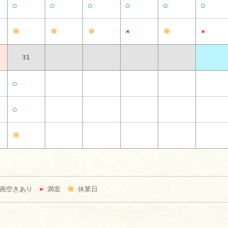
○
○
○
○
○
○
※
※
※
×
※
×
31
○
○
※
区画空きあり
×
満室
※
休業日