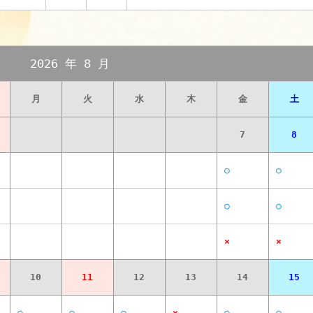
2026 年 8 月
月
火
水
木
金
土
7
8
○
○
○
○
×
×
10
11
12
13
14
15
○
○
○
×
○
○